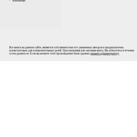
Все книги на данном сайте, являются собственностью его уважаемых авторов и предназначены
исключительно для ознакомительных целей. Просматривая или скачивая книгу, Вы обязуетесь в течении
суток удалить ее. Если вы желаете чтоб произведение было удалено
пишите админитратору