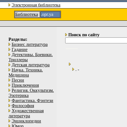
Электронная библиотека
Библиотека
.орг.уа
Поиск по сайту
Разделы:
Бизнес литература
Гадание
Детективы. Боевики.
Триллеры
Детская литература
. -
Наука. Техника.
Медицина
Песни
Приключения
Религия. Оккультизм.
Эзотерика
Фантастика. Фэнтези
Философия
Художественная
литература
Энциклопедии
Юмор