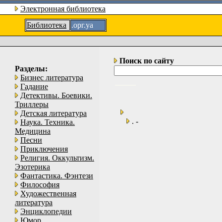
Электронная библиотека
Библиотека
.орг.уа
Поиск по сайту
Разделы:
Бизнес литература
Гадание
Детективы. Боевики.
Триллеры
Детская литература
. -
Наука. Техника.
Медицина
Песни
Приключения
Религия. Оккультизм.
Эзотерика
Фантастика. Фэнтези
Философия
Художественная
литература
Энциклопедии
Юмор