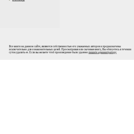
Все книги на данном сайте, являются собственностью его уважаемых авторов и предназначены
исключительно для ознакомительных целей. Просматривая или скачивая книгу, Вы обязуетесь в течении
суток удалить ее. Если вы желаете чтоб произведение было удалено
пишите админитратору