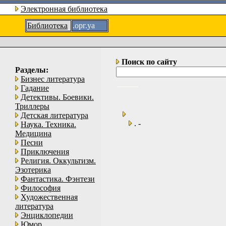
Электронная библиотека
Библиотека
.орг.уа
Поиск по сайту
Разделы:
Бизнес литература
Гадание
Детективы. Боевики.
Триллеры
Детская литература
. -
Наука. Техника.
Медицина
Песни
Приключения
Религия. Оккультизм.
Эзотерика
Фантастика. Фэнтези
Философия
Художественная
литература
Энциклопедии
Юмор