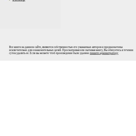
Все книги на данном сайте, являются собственностью его уважаемых авторов и предназначены
исключительно для ознакомительных целей. Просматривая или скачивая книгу, Вы обязуетесь в течении
суток удалить ее. Если вы желаете чтоб произведение было удалено
пишите админитратору