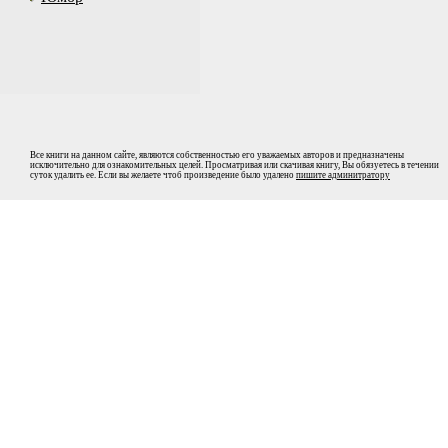
Все книги на данном сайте, являются собственностью его уважаемых авторов и предназначены
исключительно для ознакомительных целей. Просматривая или скачивая книгу, Вы обязуетесь в течении
суток удалить ее. Если вы желаете чтоб произведение было удалено
пишите админитратору