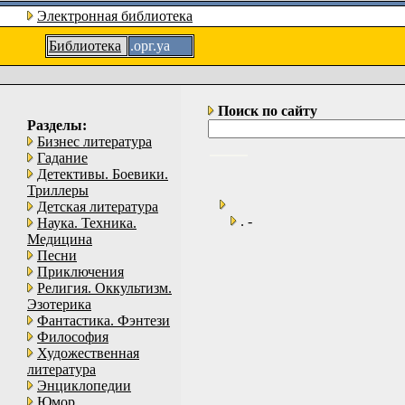
Электронная библиотека
Библиотека
.орг.уа
Поиск по сайту
Разделы:
Бизнес литература
Гадание
Детективы. Боевики.
Триллеры
Детская литература
. -
Наука. Техника.
Медицина
Песни
Приключения
Религия. Оккультизм.
Эзотерика
Фантастика. Фэнтези
Философия
Художественная
литература
Энциклопедии
Юмор