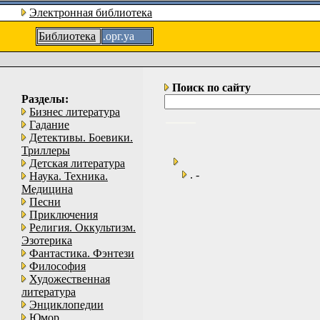
Электронная библиотека
Библиотека
.орг.уа
Поиск по сайту
Разделы:
Бизнес литература
Гадание
Детективы. Боевики.
Триллеры
Детская литература
. -
Наука. Техника.
Медицина
Песни
Приключения
Религия. Оккультизм.
Эзотерика
Фантастика. Фэнтези
Философия
Художественная
литература
Энциклопедии
Юмор