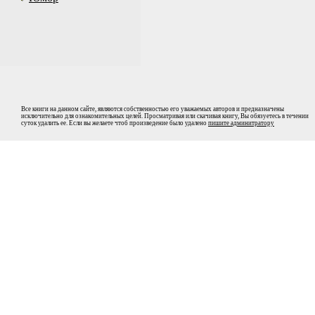
Все книги на данном сайте, являются собственностью его уважаемых авторов и предназначены
исключительно для ознакомительных целей. Просматривая или скачивая книгу, Вы обязуетесь в течении
суток удалить ее. Если вы желаете чтоб произведение было удалено
пишите админитратору