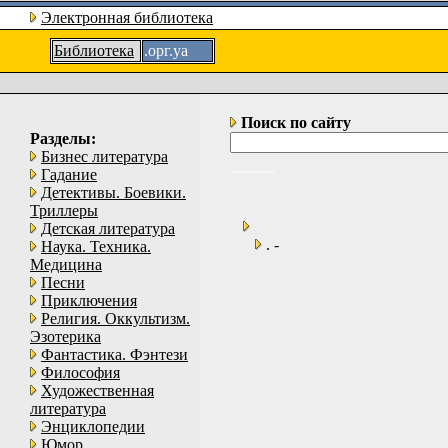
Электронная библиотека
Библиотека
.орг.уа
Поиск по сайту
Разделы:
Бизнес литература
Гадание
Детективы. Боевики.
Триллеры
Детская литература
. -
Наука. Техника.
Медицина
Песни
Приключения
Религия. Оккультизм.
Эзотерика
Фантастика. Фэнтези
Философия
Художественная
литература
Энциклопедии
Юмор