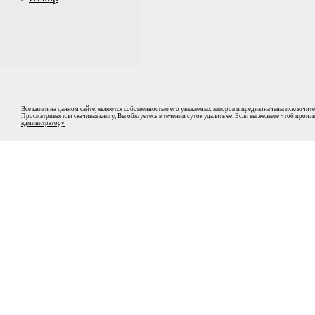
Все книги на данном сайте, являются собственностью его уважаемых авторов и предназначены исключите
Просматривая или скачивая книгу, Вы обязуетесь в течении суток удалить ее. Если вы желаете чтоб прои
админитратору