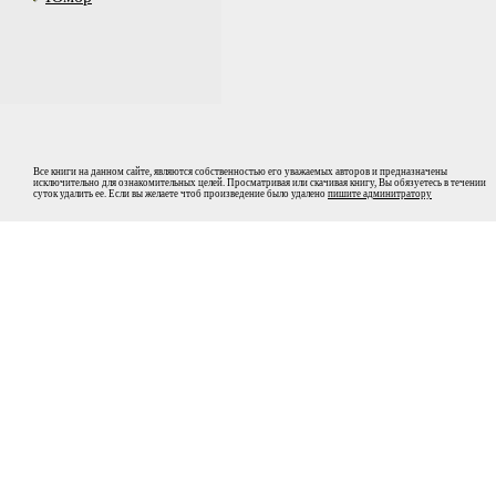
Все книги на данном сайте, являются собственностью его уважаемых авторов и предназначены
исключительно для ознакомительных целей. Просматривая или скачивая книгу, Вы обязуетесь в течении
суток удалить ее. Если вы желаете чтоб произведение было удалено
пишите админитратору