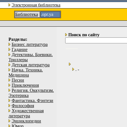
Электронная библиотека
Библиотека
.орг.уа
Поиск по сайту
Разделы:
Бизнес литература
Гадание
Детективы. Боевики.
Триллеры
Детская литература
. -
Наука. Техника.
Медицина
Песни
Приключения
Религия. Оккультизм.
Эзотерика
Фантастика. Фэнтези
Философия
Художественная
литература
Энциклопедии
Юмор