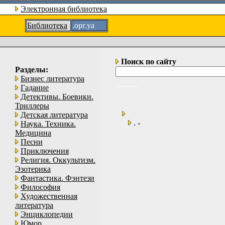
Электронная библиотека
Библиотека
.орг.уа
Поиск по сайту
Разделы:
Бизнес литература
Гадание
Детективы. Боевики.
Триллеры
Детская литература
. -
Наука. Техника.
Медицина
Песни
Приключения
Религия. Оккультизм.
Эзотерика
Фантастика. Фэнтези
Философия
Художественная
литература
Энциклопедии
Юмор