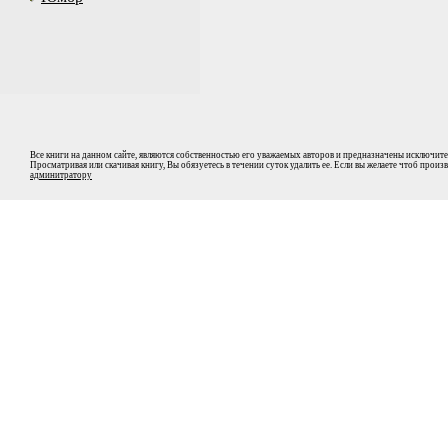
Все книги на данном сайте, являются собственностью его уважаемых авторов и предназначены исключите
Просматривая или скачивая книгу, Вы обязуетесь в течении суток удалить ее. Если вы желаете чтоб прои
админитратору