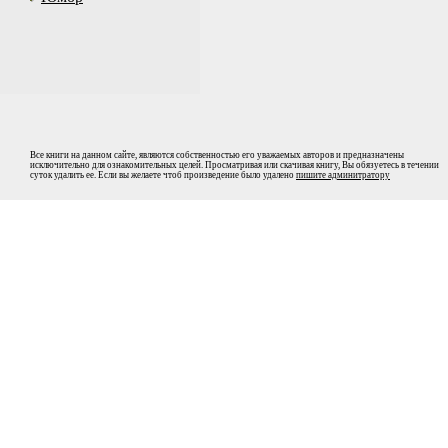
Все книги на данном сайте, являются собственностью его уважаемых авторов и предназначены
исключительно для ознакомительных целей. Просматривая или скачивая книгу, Вы обязуетесь в течении
суток удалить ее. Если вы желаете чтоб произведение было удалено
пишите админитратору