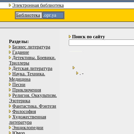
Электронная библиотека
Библиотека
.орг.уа
Поиск по сайту
Разделы:
Бизнес литература
Гадание
Детективы. Боевики.
Триллеры
Детская литература
. -
Наука. Техника.
Медицина
Песни
Приключения
Религия. Оккультизм.
Эзотерика
Фантастика. Фэнтези
Философия
Художественная
литература
Энциклопедии
Юмор