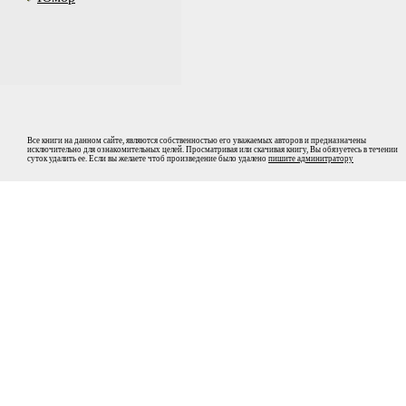
Все книги на данном сайте, являются собственностью его уважаемых авторов и предназначены
исключительно для ознакомительных целей. Просматривая или скачивая книгу, Вы обязуетесь в течении
суток удалить ее. Если вы желаете чтоб произведение было удалено
пишите админитратору