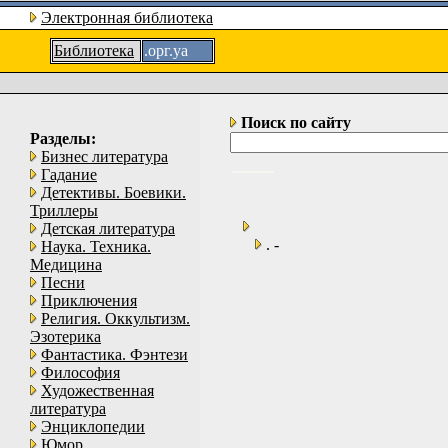
Электронная библиотека
Библиотека
.орг.уа
Поиск по сайту
Разделы:
Бизнес литература
Гадание
Детективы. Боевики.
Триллеры
Детская литература
. -
Наука. Техника.
Медицина
Песни
Приключения
Религия. Оккультизм.
Эзотерика
Фантастика. Фэнтези
Философия
Художественная
литература
Энциклопедии
Юмор