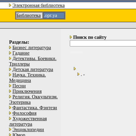
Электронная библиотека
Библиотека
.орг.уа
Поиск по сайту
Разделы:
Бизнес литература
Гадание
Детективы. Боевики.
Триллеры
Детская литература
. -
Наука. Техника.
Медицина
Песни
Приключения
Религия. Оккультизм.
Эзотерика
Фантастика. Фэнтези
Философия
Художественная
литература
Энциклопедии
Юмор