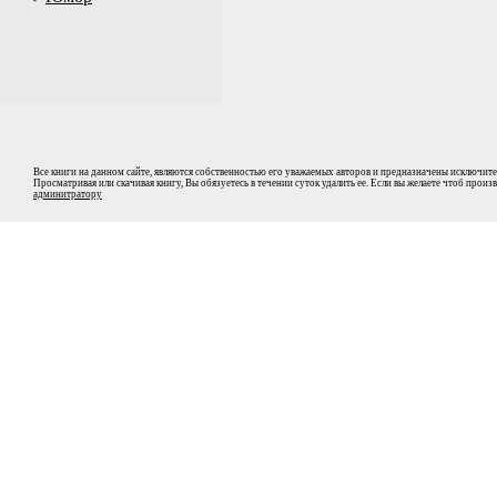
Все книги на данном сайте, являются собственностью его уважаемых авторов и предназначены исключите
Просматривая или скачивая книгу, Вы обязуетесь в течении суток удалить ее. Если вы желаете чтоб прои
админитратору