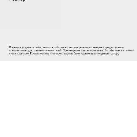
Все книги на данном сайте, являются собственностью его уважаемых авторов и предназначены
исключительно для ознакомительных целей. Просматривая или скачивая книгу, Вы обязуетесь в течении
суток удалить ее. Если вы желаете чтоб произведение было удалено
пишите админитратору