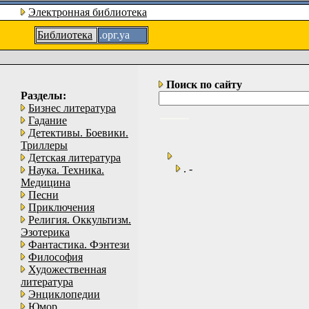
Электронная библиотека
Библиотека
.орг.уа
Поиск по сайту
Разделы:
Бизнес литература
Гадание
Детективы. Боевики.
Триллеры
Детская литература
. -
Наука. Техника.
Медицина
Песни
Приключения
Религия. Оккультизм.
Эзотерика
Фантастика. Фэнтези
Философия
Художественная
литература
Энциклопедии
Юмор