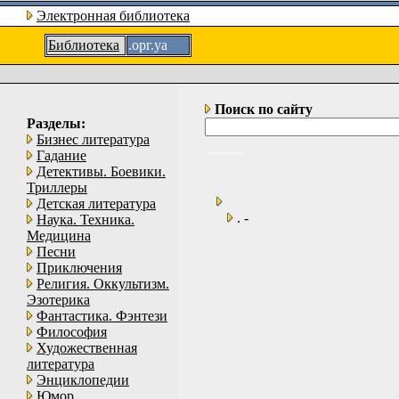
Электронная библиотека
Библиотека
.орг.уа
Поиск по сайту
Разделы:
Бизнес литература
Гадание
Детективы. Боевики.
Триллеры
Детская литература
. -
Наука. Техника.
Медицина
Песни
Приключения
Религия. Оккультизм.
Эзотерика
Фантастика. Фэнтези
Философия
Художественная
литература
Энциклопедии
Юмор