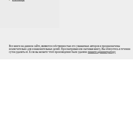
Все книги на данном сайте, являются собственностью его уважаемых авторов и предназначены
исключительно для ознакомительных целей. Просматривая или скачивая книгу, Вы обязуетесь в течении
суток удалить ее. Если вы желаете чтоб произведение было удалено
пишите админитратору