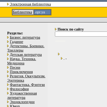
Электронная библиотека
Библиотека
.орг.уа
Поиск по сайту
Разделы:
Бизнес литература
Гадание
Детективы. Боевики.
Триллеры
Детская литература
. -
Наука. Техника.
Медицина
Песни
Приключения
Религия. Оккультизм.
Эзотерика
Фантастика. Фэнтези
Философия
Художественная
литература
Энциклопедии
Юмор