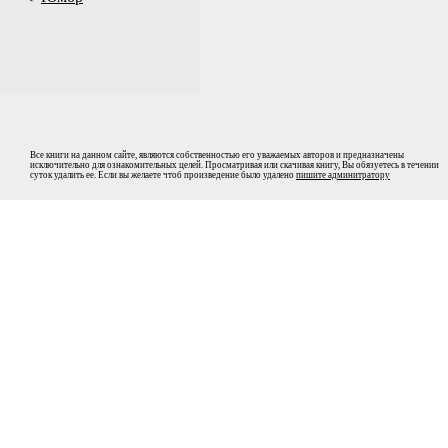
Все книги на данном сайте, являются собственностью его уважаемых авторов и предназначены
исключительно для ознакомительных целей. Просматривая или скачивая книгу, Вы обязуетесь в течении
суток удалить ее. Если вы желаете чтоб произведение было удалено
пишите админитратору