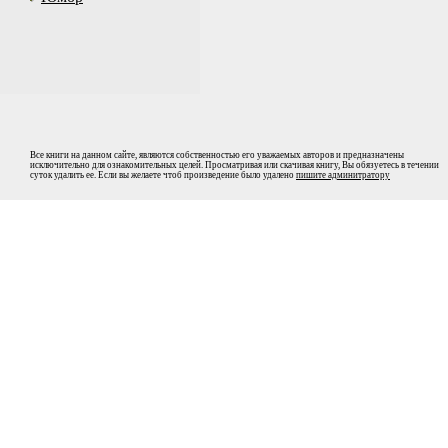
Все книги на данном сайте, являются собственностью его уважаемых авторов и предназначены
исключительно для ознакомительных целей. Просматривая или скачивая книгу, Вы обязуетесь в течении
суток удалить ее. Если вы желаете чтоб произведение было удалено
пишите админитратору