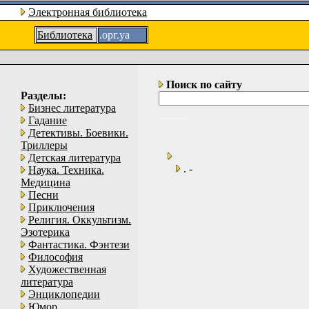
Электронная библиотека
Библиотека
.орг.уа
Поиск по сайту
Разделы:
Бизнес литература
Гадание
Детективы. Боевики.
Триллеры
Детская литература
. -
Наука. Техника.
Медицина
Песни
Приключения
Религия. Оккультизм.
Эзотерика
Фантастика. Фэнтези
Философия
Художественная
литература
Энциклопедии
Юмор