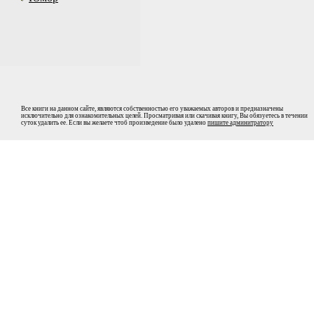
Все книги на данном сайте, являются собственностью его уважаемых авторов и предназначены
исключительно для ознакомительных целей. Просматривая или скачивая книгу, Вы обязуетесь в течении
суток удалить ее. Если вы желаете чтоб произведение было удалено
пишите админитратору