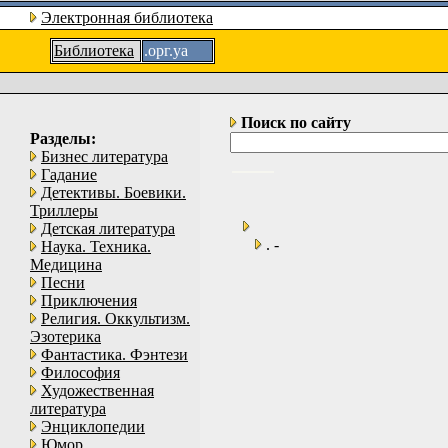
Электронная библиотека
Библиотека
.орг.уа
Поиск по сайту
Разделы:
Бизнес литература
Гадание
Детективы. Боевики.
Триллеры
Детская литература
. -
Наука. Техника.
Медицина
Песни
Приключения
Религия. Оккультизм.
Эзотерика
Фантастика. Фэнтези
Философия
Художественная
литература
Энциклопедии
Юмор