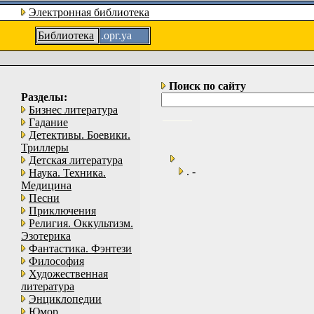
Электронная библиотека
Библиотека
.орг.уа
Поиск по сайту
Разделы:
Бизнес литература
Гадание
Детективы. Боевики.
Триллеры
Детская литература
. -
Наука. Техника.
Медицина
Песни
Приключения
Религия. Оккультизм.
Эзотерика
Фантастика. Фэнтези
Философия
Художественная
литература
Энциклопедии
Юмор