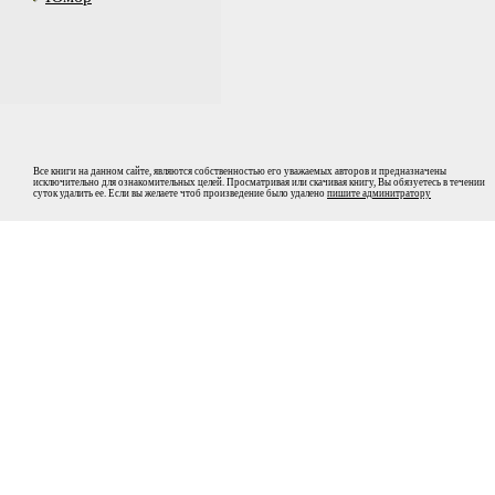
Все книги на данном сайте, являются собственностью его уважаемых авторов и предназначены
исключительно для ознакомительных целей. Просматривая или скачивая книгу, Вы обязуетесь в течении
суток удалить ее. Если вы желаете чтоб произведение было удалено
пишите админитратору