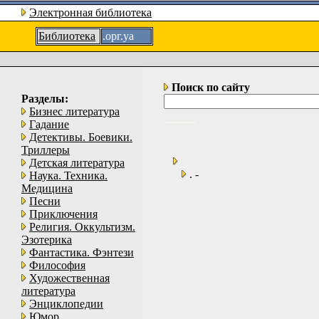
Электронная библиотека
Библиотека
.орг.уа
Поиск по сайту
Разделы:
Бизнес литература
Гадание
Детективы. Боевики.
Триллеры
Детская литература
. -
Наука. Техника.
Медицина
Песни
Приключения
Религия. Оккультизм.
Эзотерика
Фантастика. Фэнтези
Философия
Художественная
литература
Энциклопедии
Юмор