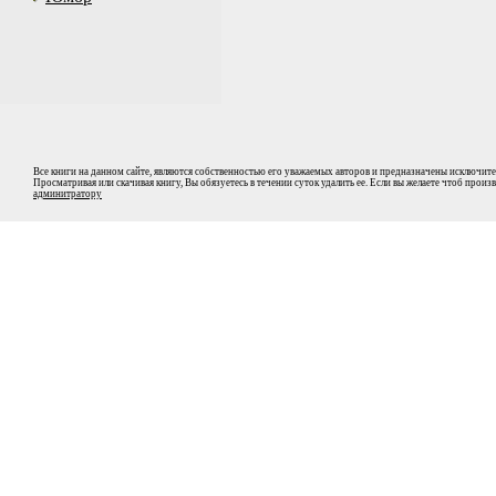
Все книги на данном сайте, являются собственностью его уважаемых авторов и предназначены исключите
Просматривая или скачивая книгу, Вы обязуетесь в течении суток удалить ее. Если вы желаете чтоб прои
админитратору