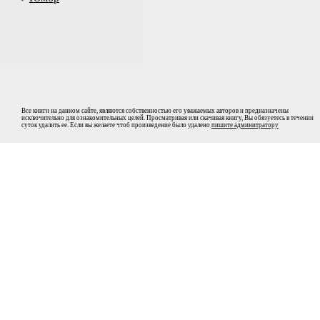
Все книги на данном сайте, являются собственностью его уважаемых авторов и предназначены
исключительно для ознакомительных целей. Просматривая или скачивая книгу, Вы обязуетесь в течении
суток удалить ее. Если вы желаете чтоб произведение было удалено
пишите админитратору