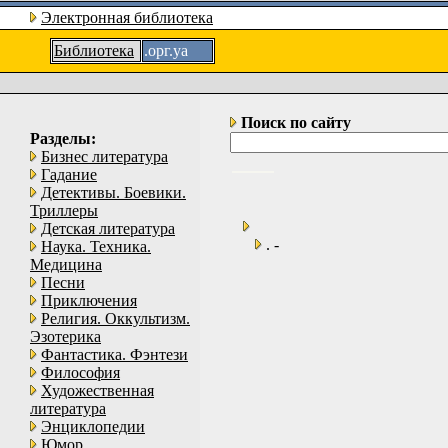
Электронная библиотека
Библиотека
.орг.уа
Поиск по сайту
Разделы:
Бизнес литература
Гадание
Детективы. Боевики.
Триллеры
Детская литература
. -
Наука. Техника.
Медицина
Песни
Приключения
Религия. Оккультизм.
Эзотерика
Фантастика. Фэнтези
Философия
Художественная
литература
Энциклопедии
Юмор