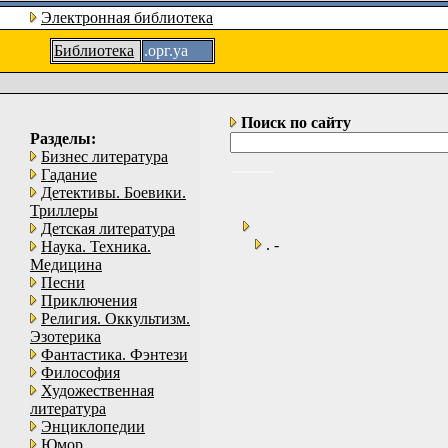
Электронная библиотека
Библиотека
.орг.уа
Поиск по сайту
Разделы:
Бизнес литература
Гадание
Детективы. Боевики.
Триллеры
Детская литература
. -
Наука. Техника.
Медицина
Песни
Приключения
Религия. Оккультизм.
Эзотерика
Фантастика. Фэнтези
Философия
Художественная
литература
Энциклопедии
Юмор