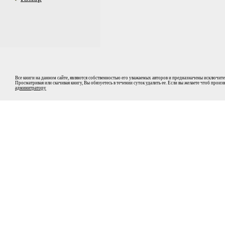
Все книги на данном сайте, являются собственностью его уважаемых авторов и предназначены исключите
Просматривая или скачивая книгу, Вы обязуетесь в течении суток удалить ее. Если вы желаете чтоб прои
админитратору