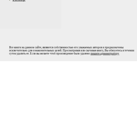
Все книги на данном сайте, являются собственностью его уважаемых авторов и предназначены
исключительно для ознакомительных целей. Просматривая или скачивая книгу, Вы обязуетесь в течении
суток удалить ее. Если вы желаете чтоб произведение было удалено
пишите админитратору