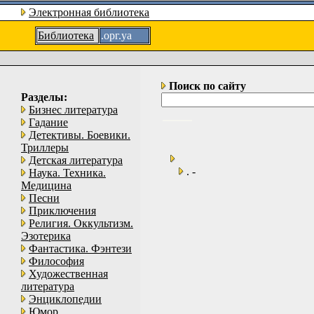
Электронная библиотека
Библиотека
.орг.уа
Поиск по сайту
Разделы:
Бизнес литература
Гадание
Детективы. Боевики.
Триллеры
Детская литература
. -
Наука. Техника.
Медицина
Песни
Приключения
Религия. Оккультизм.
Эзотерика
Фантастика. Фэнтези
Философия
Художественная
литература
Энциклопедии
Юмор