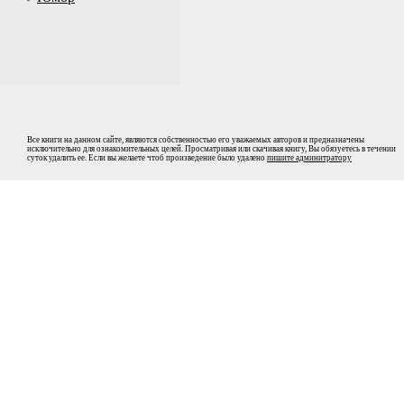
Все книги на данном сайте, являются собственностью его уважаемых авторов и предназначены
исключительно для ознакомительных целей. Просматривая или скачивая книгу, Вы обязуетесь в течении
суток удалить ее. Если вы желаете чтоб произведение было удалено
пишите админитратору