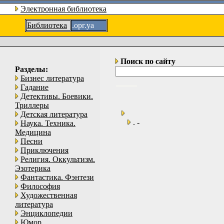
Электронная библиотека
Библиотека
.орг.уа
Поиск по сайту
Разделы:
Бизнес литература
Гадание
Детективы. Боевики.
Триллеры
Детская литература
. -
Наука. Техника.
Медицина
Песни
Приключения
Религия. Оккультизм.
Эзотерика
Фантастика. Фэнтези
Философия
Художественная
литература
Энциклопедии
Юмор