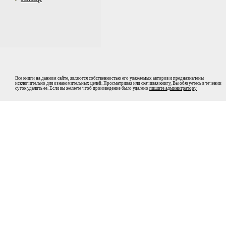
Все книги на данном сайте, являются собственностью его уважаемых авторов и предназначены
исключительно для ознакомительных целей. Просматривая или скачивая книгу, Вы обязуетесь в течении
суток удалить ее. Если вы желаете чтоб произведение было удалено
пишите админитратору