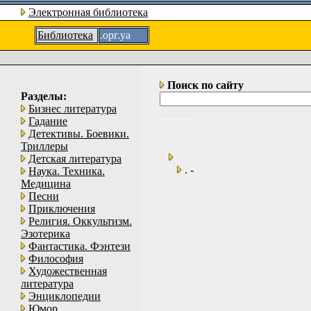
Электронная библиотека
Библиотека
.орг.уа
Поиск по сайту
Разделы:
Бизнес литература
Гадание
Детективы. Боевики.
Триллеры
Детская литература
. -
Наука. Техника.
Медицина
Песни
Приключения
Религия. Оккультизм.
Эзотерика
Фантастика. Фэнтези
Философия
Художественная
литература
Энциклопедии
Юмор