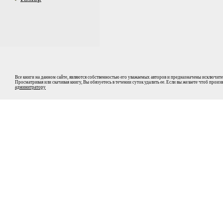
Все книги на данном сайте, являются собственностью его уважаемых авторов и предназначены исключите
Просматривая или скачивая книгу, Вы обязуетесь в течении суток удалить ее. Если вы желаете чтоб прои
админитратору