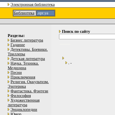
Электронная библиотека
Библиотека
.орг.уа
Поиск по сайту
Разделы:
Бизнес литература
Гадание
Детективы. Боевики.
Триллеры
Детская литература
. -
Наука. Техника.
Медицина
Песни
Приключения
Религия. Оккультизм.
Эзотерика
Фантастика. Фэнтези
Философия
Художественная
литература
Энциклопедии
Юмор