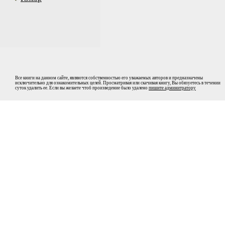
Все книги на данном сайте, являются собственностью его уважаемых авторов и предназначены
исключительно для ознакомительных целей. Просматривая или скачивая книгу, Вы обязуетесь в течении
суток удалить ее. Если вы желаете чтоб произведение было удалено
пишите админитратору