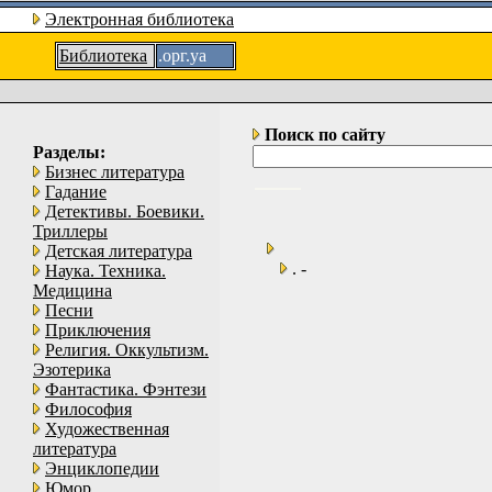
Электронная библиотека
Библиотека
.орг.уа
Поиск по сайту
Разделы:
Бизнес литература
Гадание
Детективы. Боевики.
Триллеры
Детская литература
. -
Наука. Техника.
Медицина
Песни
Приключения
Религия. Оккультизм.
Эзотерика
Фантастика. Фэнтези
Философия
Художественная
литература
Энциклопедии
Юмор