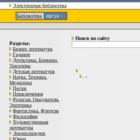
Электронная библиотека
Библиотека
.орг.уа
Поиск по сайту
Разделы:
Бизнес литература
Гадание
Детективы. Боевики.
Триллеры
Детская литература
. -
Наука. Техника.
Медицина
Песни
Приключения
Религия. Оккультизм.
Эзотерика
Фантастика. Фэнтези
Философия
Художественная
литература
Энциклопедии
Юмор