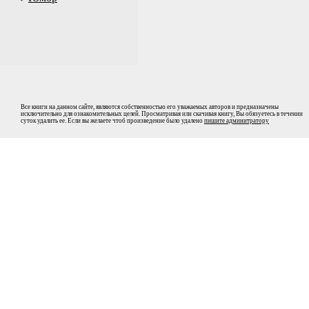
Все книги на данном сайте, являются собственностью его уважаемых авторов и предназначены
исключительно для ознакомительных целей. Просматривая или скачивая книгу, Вы обязуетесь в течении
суток удалить ее. Если вы желаете чтоб произведение было удалено
пишите админитратору