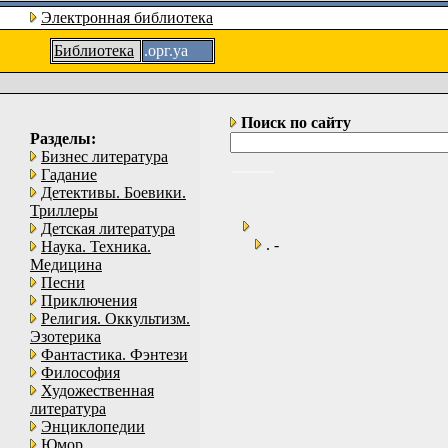
Электронная библиотека
Библиотека
.орг.уа
Поиск по сайту
Разделы:
Бизнес литература
Гадание
Детективы. Боевики.
Триллеры
Детская литература
. -
Наука. Техника.
Медицина
Песни
Приключения
Религия. Оккультизм.
Эзотерика
Фантастика. Фэнтези
Философия
Художественная
литература
Энциклопедии
Юмор