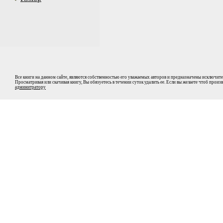
Все книги на данном сайте, являются собственностью его уважаемых авторов и предназначены исключите
Просматривая или скачивая книгу, Вы обязуетесь в течении суток удалить ее. Если вы желаете чтоб прои
админитратору