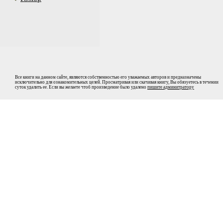
Все книги на данном сайте, являются собственностью его уважаемых авторов и предназначены
исключительно для ознакомительных целей. Просматривая или скачивая книгу, Вы обязуетесь в течении
суток удалить ее. Если вы желаете чтоб произведение было удалено
пишите админитратору