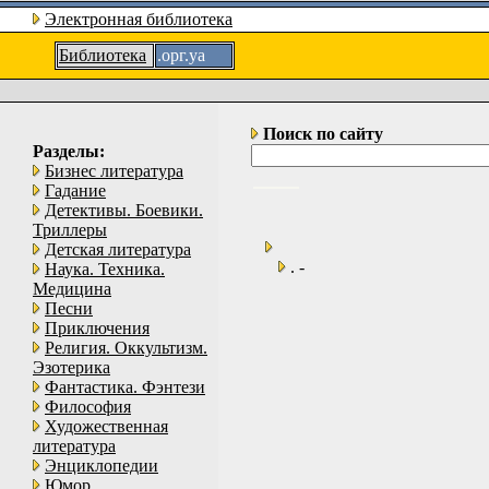
Электронная библиотека
Библиотека
.орг.уа
Поиск по сайту
Разделы:
Бизнес литература
Гадание
Детективы. Боевики.
Триллеры
Детская литература
. -
Наука. Техника.
Медицина
Песни
Приключения
Религия. Оккультизм.
Эзотерика
Фантастика. Фэнтези
Философия
Художественная
литература
Энциклопедии
Юмор