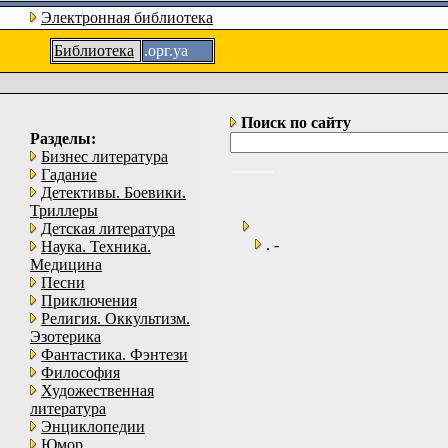
Электронная библиотека
Библиотека
.орг.уа
Поиск по сайту
Разделы:
Бизнес литература
Гадание
Детективы. Боевики.
Триллеры
Детская литература
. -
Наука. Техника.
Медицина
Песни
Приключения
Религия. Оккультизм.
Эзотерика
Фантастика. Фэнтези
Философия
Художественная
литература
Энциклопедии
Юмор