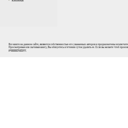
Все книги на данном сайте, являются собственностью его уважаемых авторов и предназначены исключите
Просматривая или скачивая книгу, Вы обязуетесь в течении суток удалить ее. Если вы желаете чтоб прои
админитратору