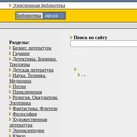
Электронная библиотека
Библиотека
.орг.уа
Поиск по сайту
Разделы:
Бизнес литература
Гадание
Детективы. Боевики.
Триллеры
Детская литература
. -
Наука. Техника.
Медицина
Песни
Приключения
Религия. Оккультизм.
Эзотерика
Фантастика. Фэнтези
Философия
Художественная
литература
Энциклопедии
Юмор