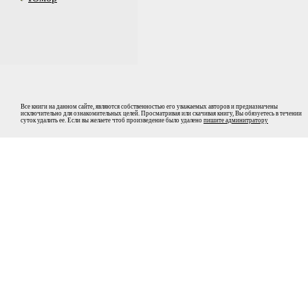
Все книги на данном сайте, являются собственностью его уважаемых авторов и предназначены
исключительно для ознакомительных целей. Просматривая или скачивая книгу, Вы обязуетесь в течении
суток удалить ее. Если вы желаете чтоб произведение было удалено
пишите админитратору