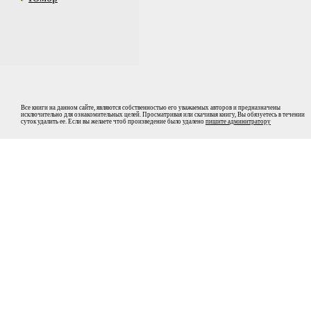
Все книги на данном сайте, являются собственностью его уважаемых авторов и предназначены
исключительно для ознакомительных целей. Просматривая или скачивая книгу, Вы обязуетесь в течении
суток удалить ее. Если вы желаете чтоб произведение было удалено
пишите админитратору