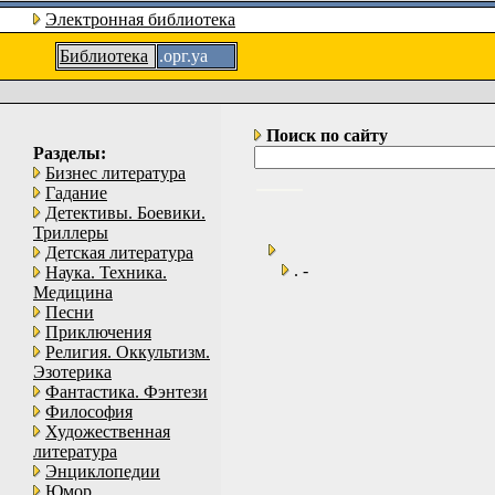
Электронная библиотека
Библиотека
.орг.уа
Поиск по сайту
Разделы:
Бизнес литература
Гадание
Детективы. Боевики.
Триллеры
Детская литература
. -
Наука. Техника.
Медицина
Песни
Приключения
Религия. Оккультизм.
Эзотерика
Фантастика. Фэнтези
Философия
Художественная
литература
Энциклопедии
Юмор