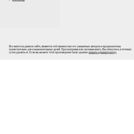
Все книги на данном сайте, являются собственностью его уважаемых авторов и предназначены
исключительно для ознакомительных целей. Просматривая или скачивая книгу, Вы обязуетесь в течении
суток удалить ее. Если вы желаете чтоб произведение было удалено
пишите админитратору