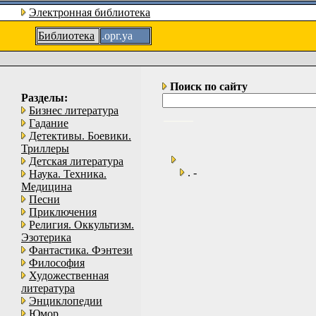
Электронная библиотека
Библиотека
.орг.уа
Поиск по сайту
Разделы:
Бизнес литература
Гадание
Детективы. Боевики.
Триллеры
Детская литература
. -
Наука. Техника.
Медицина
Песни
Приключения
Религия. Оккультизм.
Эзотерика
Фантастика. Фэнтези
Философия
Художественная
литература
Энциклопедии
Юмор