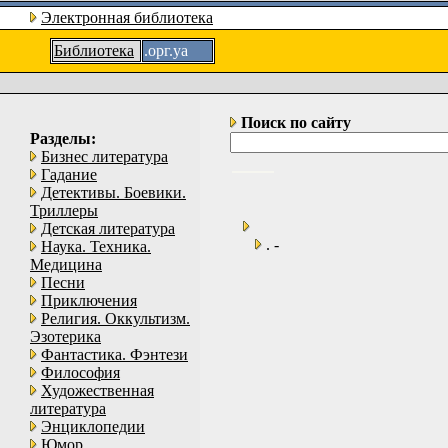
Электронная библиотека
Библиотека
.орг.уа
Поиск по сайту
Разделы:
Бизнес литература
Гадание
Детективы. Боевики.
Триллеры
Детская литература
. -
Наука. Техника.
Медицина
Песни
Приключения
Религия. Оккультизм.
Эзотерика
Фантастика. Фэнтези
Философия
Художественная
литература
Энциклопедии
Юмор