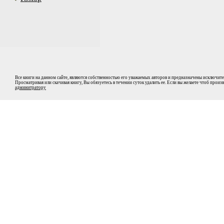
Все книги на данном сайте, являются собственностью его уважаемых авторов и предназначены исключите
Просматривая или скачивая книгу, Вы обязуетесь в течении суток удалить ее. Если вы желаете чтоб прои
админитратору