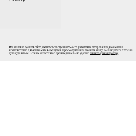
Все книги на данном сайте, являются собственностью его уважаемых авторов и предназначены
исключительно для ознакомительных целей. Просматривая или скачивая книгу, Вы обязуетесь в течении
суток удалить ее. Если вы желаете чтоб произведение было удалено
пишите админитратору