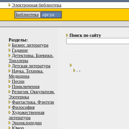
Электронная библиотека
Библиотека
.орг.уа
Поиск по сайту
Разделы:
Бизнес литература
Гадание
Детективы. Боевики.
Триллеры
Детская литература
. -
Наука. Техника.
Медицина
Песни
Приключения
Религия. Оккультизм.
Эзотерика
Фантастика. Фэнтези
Философия
Художественная
литература
Энциклопедии
Юмор