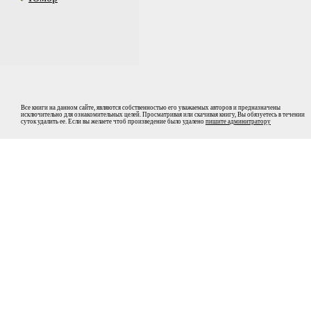
Все книги на данном сайте, являются собственностью его уважаемых авторов и предназначены
исключительно для ознакомительных целей. Просматривая или скачивая книгу, Вы обязуетесь в течении
суток удалить ее. Если вы желаете чтоб произведение было удалено
пишите админитратору