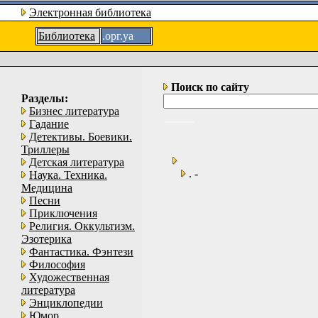
Электронная библиотека
Библиотека
.орг.уа
Поиск по сайту
Разделы:
Бизнес литература
Гадание
Детективы. Боевики.
Триллеры
Детская литература
. -
Наука. Техника.
Медицина
Песни
Приключения
Религия. Оккультизм.
Эзотерика
Фантастика. Фэнтези
Философия
Художественная
литература
Энциклопедии
Юмор