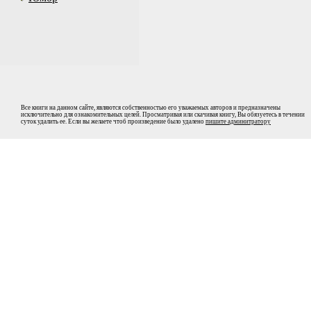
Все книги на данном сайте, являются собственностью его уважаемых авторов и предназначены
исключительно для ознакомительных целей. Просматривая или скачивая книгу, Вы обязуетесь в течении
суток удалить ее. Если вы желаете чтоб произведение было удалено
пишите админитратору