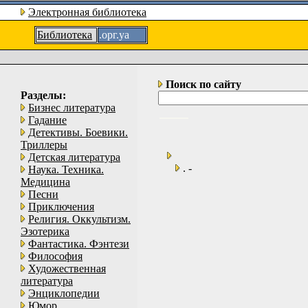
Электронная библиотека
Библиотека
.орг.уа
Поиск по сайту
Разделы:
Бизнес литература
Гадание
Детективы. Боевики.
Триллеры
Детская литература
. -
Наука. Техника.
Медицина
Песни
Приключения
Религия. Оккультизм.
Эзотерика
Фантастика. Фэнтези
Философия
Художественная
литература
Энциклопедии
Юмор