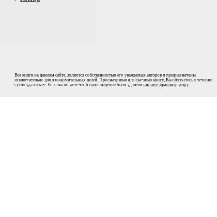
Все книги на данном сайте, являются собственностью его уважаемых авторов и предназначены
исключительно для ознакомительных целей. Просматривая или скачивая книгу, Вы обязуетесь в течении
суток удалить ее. Если вы желаете чтоб произведение было удалено
пишите админитратору