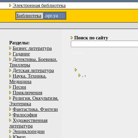
Электронная библиотека
Библиотека
.орг.уа
Поиск по сайту
Разделы:
Бизнес литература
Гадание
Детективы. Боевики.
Триллеры
Детская литература
. -
Наука. Техника.
Медицина
Песни
Приключения
Религия. Оккультизм.
Эзотерика
Фантастика. Фэнтези
Философия
Художественная
литература
Энциклопедии
Юмор