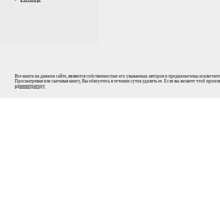
Все книги на данном сайте, являются собственностью его уважаемых авторов и предназначены исключите
Просматривая или скачивая книгу, Вы обязуетесь в течении суток удалить ее. Если вы желаете чтоб прои
админитратору