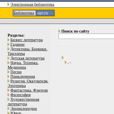
Электронная библиотека
Библиотека
.орг.уа
Поиск по сайту
Разделы:
Бизнес литература
Гадание
Детективы. Боевики.
Триллеры
Детская литература
. -
Наука. Техника.
Медицина
Песни
Приключения
Религия. Оккультизм.
Эзотерика
Фантастика. Фэнтези
Философия
Художественная
литература
Энциклопедии
Юмор