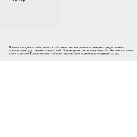
Все книги на данном сайте, являются собственностью его уважаемых авторов и предназначены
исключительно для ознакомительных целей. Просматривая или скачивая книгу, Вы обязуетесь в течении
суток удалить ее. Если вы желаете чтоб произведение было удалено
пишите админитратору