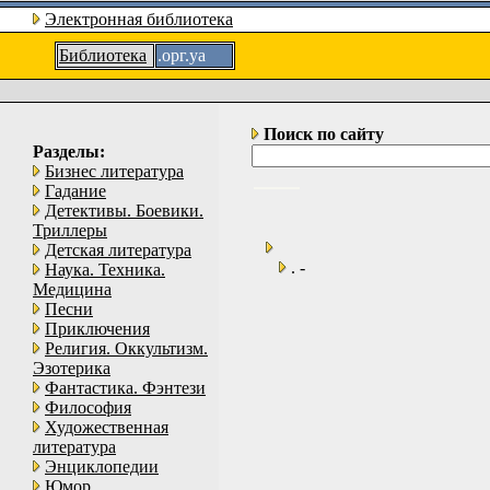
Электронная библиотека
Библиотека
.орг.уа
Поиск по сайту
Разделы:
Бизнес литература
Гадание
Детективы. Боевики.
Триллеры
Детская литература
. -
Наука. Техника.
Медицина
Песни
Приключения
Религия. Оккультизм.
Эзотерика
Фантастика. Фэнтези
Философия
Художественная
литература
Энциклопедии
Юмор