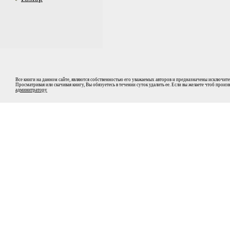
Все книги на данном сайте, являются собственностью его уважаемых авторов и предназначены исключите
Просматривая или скачивая книгу, Вы обязуетесь в течении суток удалить ее. Если вы желаете чтоб прои
админитратору