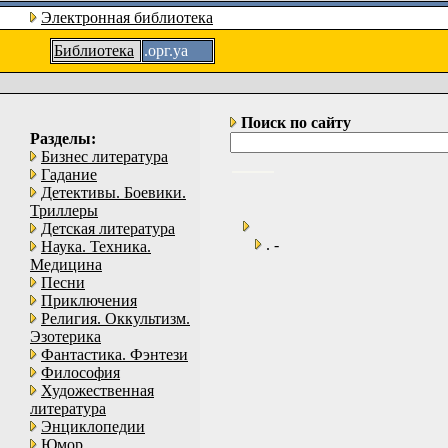
Электронная библиотека
Библиотека
.орг.уа
Поиск по сайту
Разделы:
Бизнес литература
Гадание
Детективы. Боевики.
Триллеры
Детская литература
. -
Наука. Техника.
Медицина
Песни
Приключения
Религия. Оккультизм.
Эзотерика
Фантастика. Фэнтези
Философия
Художественная
литература
Энциклопедии
Юмор