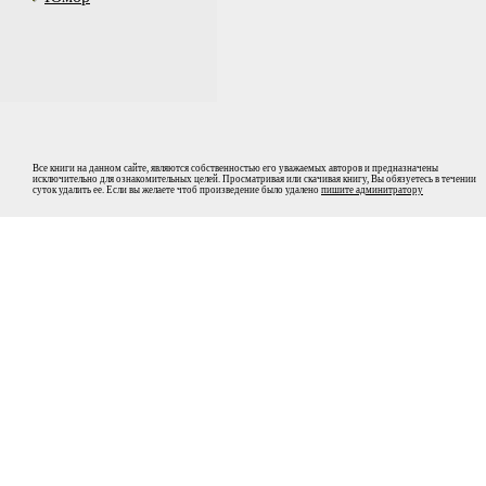
Все книги на данном сайте, являются собственностью его уважаемых авторов и предназначены
исключительно для ознакомительных целей. Просматривая или скачивая книгу, Вы обязуетесь в течении
суток удалить ее. Если вы желаете чтоб произведение было удалено
пишите админитратору