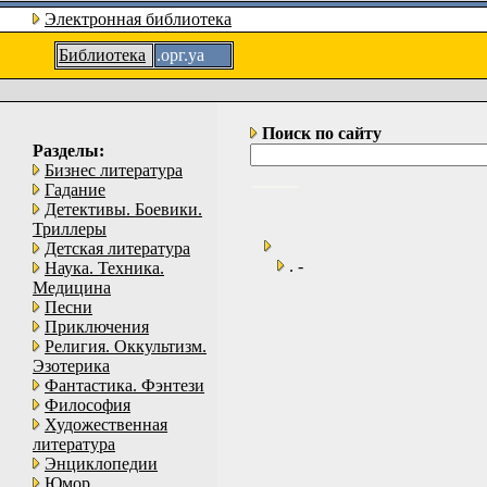
Электронная библиотека
Библиотека
.орг.уа
Поиск по сайту
Разделы:
Бизнес литература
Гадание
Детективы. Боевики.
Триллеры
Детская литература
. -
Наука. Техника.
Медицина
Песни
Приключения
Религия. Оккультизм.
Эзотерика
Фантастика. Фэнтези
Философия
Художественная
литература
Энциклопедии
Юмор