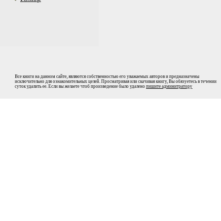
Все книги на данном сайте, являются собственностью его уважаемых авторов и предназначены
исключительно для ознакомительных целей. Просматривая или скачивая книгу, Вы обязуетесь в течении
суток удалить ее. Если вы желаете чтоб произведение было удалено
пишите админитратору