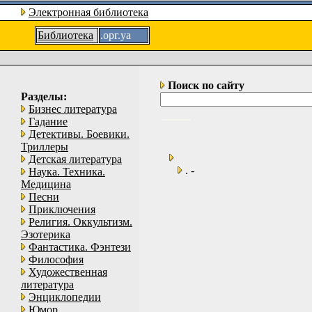
Электронная библиотека
Библиотека
.орг.уа
Поиск по сайту
Разделы:
Бизнес литература
Гадание
Детективы. Боевики.
Триллеры
Детская литература
. -
Наука. Техника.
Медицина
Песни
Приключения
Религия. Оккультизм.
Эзотерика
Фантастика. Фэнтези
Философия
Художественная
литература
Энциклопедии
Юмор