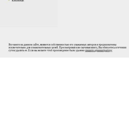
Все книги на данном сайте, являются собственностью его уважаемых авторов и предназначены
исключительно для ознакомительных целей. Просматривая или скачивая книгу, Вы обязуетесь в течении
суток удалить ее. Если вы желаете чтоб произведение было удалено
пишите админитратору