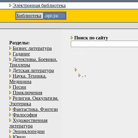
Электронная библиотека
Библиотека
.орг.уа
Поиск по сайту
Разделы:
Бизнес литература
Гадание
Детективы. Боевики.
Триллеры
Детская литература
. -
Наука. Техника.
Медицина
Песни
Приключения
Религия. Оккультизм.
Эзотерика
Фантастика. Фэнтези
Философия
Художественная
литература
Энциклопедии
Юмор