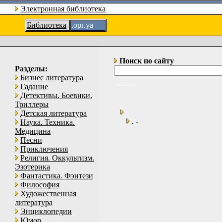
Электронная библиотека
Библиотека
.орг.уа
Поиск по сайту
Разделы:
Бизнес литература
Гадание
Детективы. Боевики.
Триллеры
Детская литература
. -
Наука. Техника.
Медицина
Песни
Приключения
Религия. Оккультизм.
Эзотерика
Фантастика. Фэнтези
Философия
Художественная
литература
Энциклопедии
Юмор