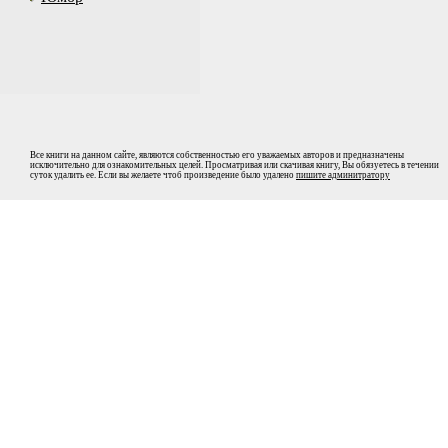
Все книги на данном сайте, являются собственностью его уважаемых авторов и предназначены
исключительно для ознакомительных целей. Просматривая или скачивая книгу, Вы обязуетесь в течении
суток удалить ее. Если вы желаете чтоб произведение было удалено
пишите админитратору