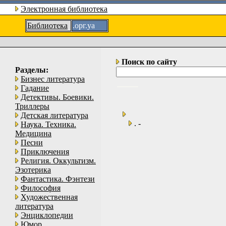
Электронная библиотека
Библиотека
.орг.уа
Поиск по сайту
Разделы:
Бизнес литература
Гадание
Детективы. Боевики.
Триллеры
Детская литература
. -
Наука. Техника.
Медицина
Песни
Приключения
Религия. Оккультизм.
Эзотерика
Фантастика. Фэнтези
Философия
Художественная
литература
Энциклопедии
Юмор