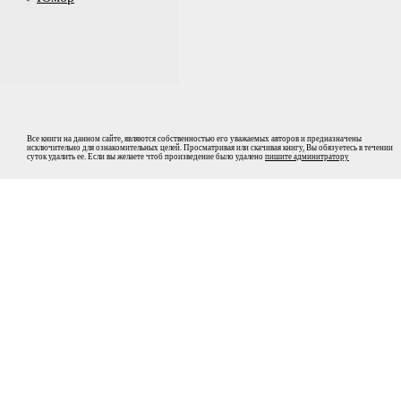
Все книги на данном сайте, являются собственностью его уважаемых авторов и предназначены
исключительно для ознакомительных целей. Просматривая или скачивая книгу, Вы обязуетесь в течении
суток удалить ее. Если вы желаете чтоб произведение было удалено
пишите админитратору