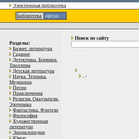
Электронная библиотека
Библиотека
.орг.уа
Поиск по сайту
Разделы:
Бизнес литература
Гадание
Детективы. Боевики.
Триллеры
Детская литература
. -
Наука. Техника.
Медицина
Песни
Приключения
Религия. Оккультизм.
Эзотерика
Фантастика. Фэнтези
Философия
Художественная
литература
Энциклопедии
Юмор