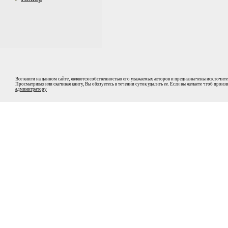
Все книги на данном сайте, являются собственностью его уважаемых авторов и предназначены исключите
Просматривая или скачивая книгу, Вы обязуетесь в течении суток удалить ее. Если вы желаете чтоб прои
админитратору