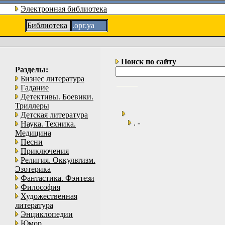
Электронная библиотека
Библиотека
.орг.уа
Поиск по сайту
Разделы:
Бизнес литература
Гадание
Детективы. Боевики.
Триллеры
Детская литература
. -
Наука. Техника.
Медицина
Песни
Приключения
Религия. Оккультизм.
Эзотерика
Фантастика. Фэнтези
Философия
Художественная
литература
Энциклопедии
Юмор