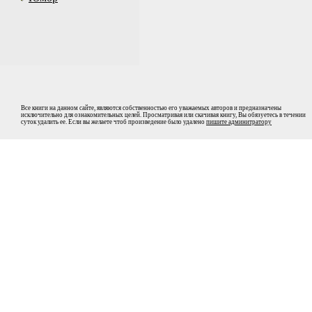
Все книги на данном сайте, являются собственностью его уважаемых авторов и предназначены
исключительно для ознакомительных целей. Просматривая или скачивая книгу, Вы обязуетесь в течении
суток удалить ее. Если вы желаете чтоб произведение было удалено
пишите админитратору