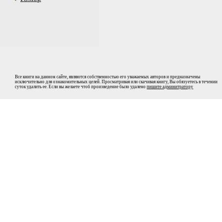
Все книги на данном сайте, являются собственностью его уважаемых авторов и предназначены
исключительно для ознакомительных целей. Просматривая или скачивая книгу, Вы обязуетесь в течении
суток удалить ее. Если вы желаете чтоб произведение было удалено
пишите админитратору