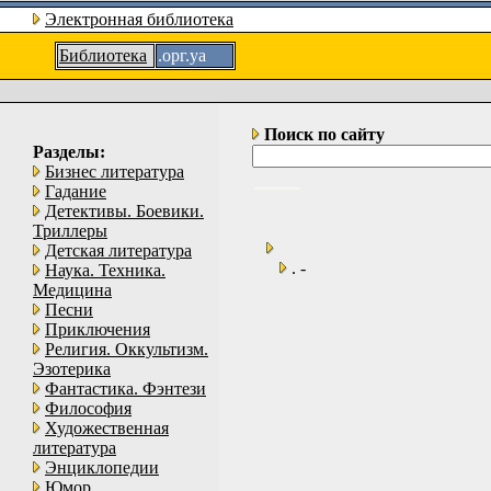
Электронная библиотека
Библиотека
.орг.уа
Поиск по сайту
Разделы:
Бизнес литература
Гадание
Детективы. Боевики.
Триллеры
Детская литература
. -
Наука. Техника.
Медицина
Песни
Приключения
Религия. Оккультизм.
Эзотерика
Фантастика. Фэнтези
Философия
Художественная
литература
Энциклопедии
Юмор