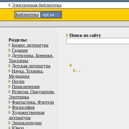
Электронная библиотека
Библиотека
.орг.уа
Поиск по сайту
Разделы:
Бизнес литература
Гадание
Детективы. Боевики.
Триллеры
Детская литература
. -
Наука. Техника.
Медицина
Песни
Приключения
Религия. Оккультизм.
Эзотерика
Фантастика. Фэнтези
Философия
Художественная
литература
Энциклопедии
Юмор