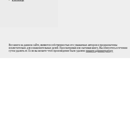
Все книги на данном сайте, являются собственностью его уважаемых авторов и предназначены
исключительно для ознакомительных целей. Просматривая или скачивая книгу, Вы обязуетесь в течении
суток удалить ее. Если вы желаете чтоб произведение было удалено
пишите админитратору