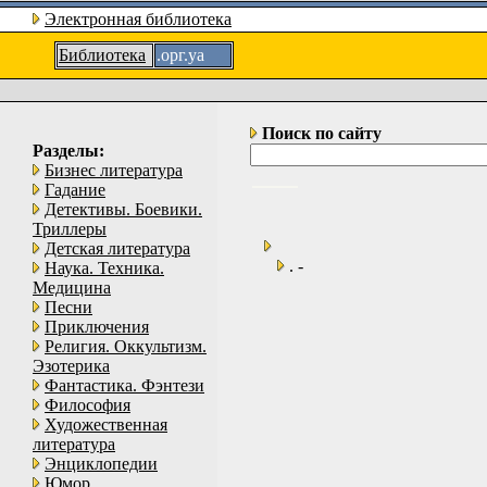
Электронная библиотека
Библиотека
.орг.уа
Поиск по сайту
Разделы:
Бизнес литература
Гадание
Детективы. Боевики.
Триллеры
Детская литература
. -
Наука. Техника.
Медицина
Песни
Приключения
Религия. Оккультизм.
Эзотерика
Фантастика. Фэнтези
Философия
Художественная
литература
Энциклопедии
Юмор