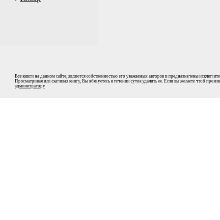
Все книги на данном сайте, являются собственностью его уважаемых авторов и предназначены исключите
Просматривая или скачивая книгу, Вы обязуетесь в течении суток удалить ее. Если вы желаете чтоб прои
админитратору